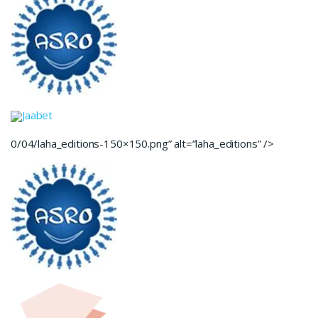
Jaabet
0/04/laha_editions-150×150.png” alt=”laha_editions” />