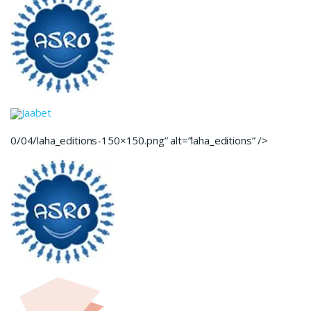
Jaabet
0/04/laha_editions-150×150.png” alt=”laha_editions” />