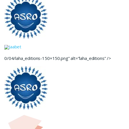
Jaabet
0/04/laha_editions-150×150.png” alt=”laha_editions” />