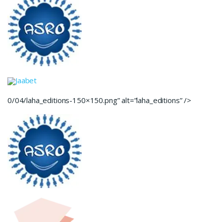
Jaabet
0/04/laha_editions-150×150.png” alt=”laha_editions” />