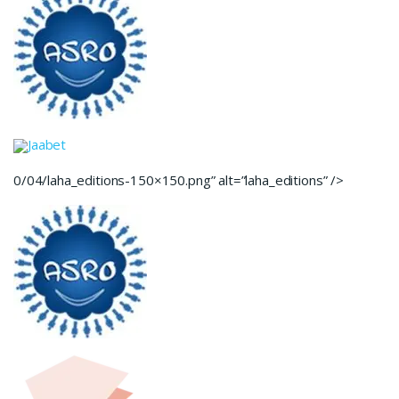
Jaabet
0/04/laha_editions-150×150.png” alt=”laha_editions” />