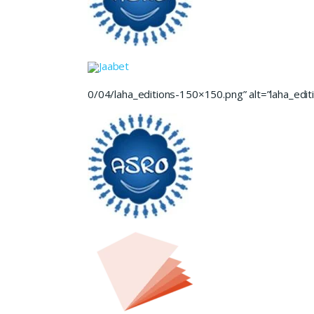
Jaabet
0/04/laha_editions-150×150.png” alt=”laha_editi