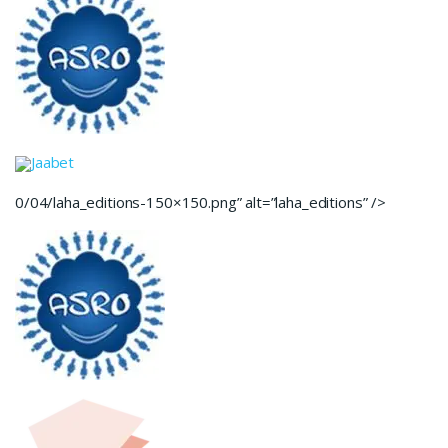
Jaabet
0/04/laha_editions-150×150.png” alt=”laha_editions” />