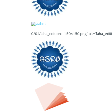
Jaabet
0/04/laha_editions-150×150.png” alt=”laha_editi