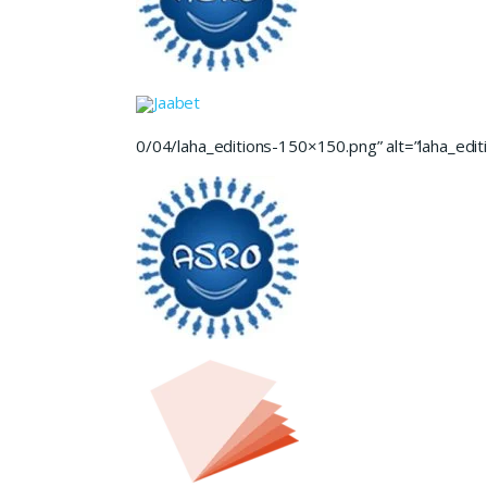
Jaabet
0/04/laha_editions-150×150.png” alt=”laha_editi