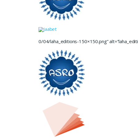
Jaabet
0/04/laha_editions-150×150.png” alt=”laha_editi