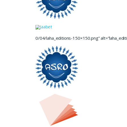
Jaabet
0/04/laha_editions-150×150.png” alt=”laha_editi