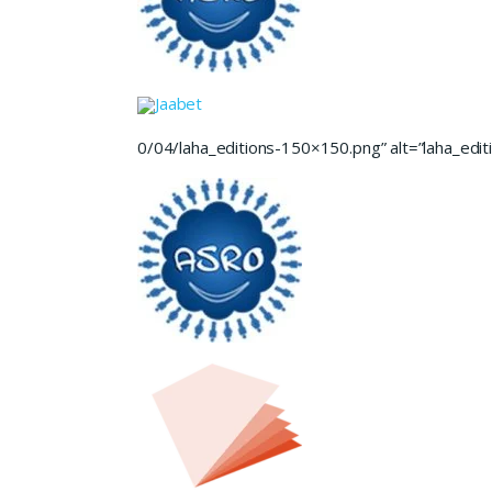
Jaabet
0/04/laha_editions-150×150.png” alt=”laha_editi