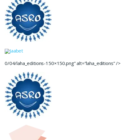
Jaabet
0/04/laha_editions-150×150.png” alt=”laha_editions” />