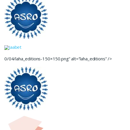
Jaabet
0/04/laha_editions-150×150.png” alt=”laha_editions” />