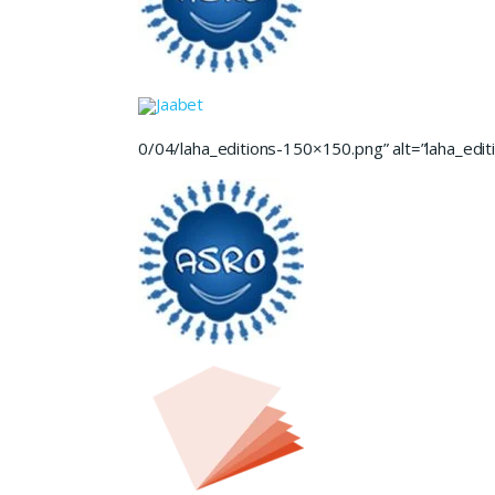
Jaabet
0/04/laha_editions-150×150.png” alt=”laha_editi