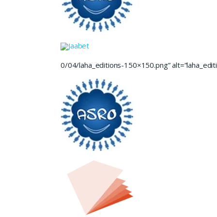
Jaabet
0/04/laha_editions-150×150.png” alt=”laha_editi