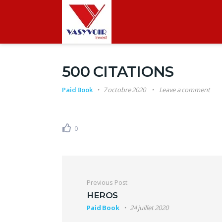
500 CITATIONS
Paid Book
7 octobre 2020
Leave a comment
0
Navigation de l’ar
Previous Post
HEROS
Paid Book
24 juillet 2020