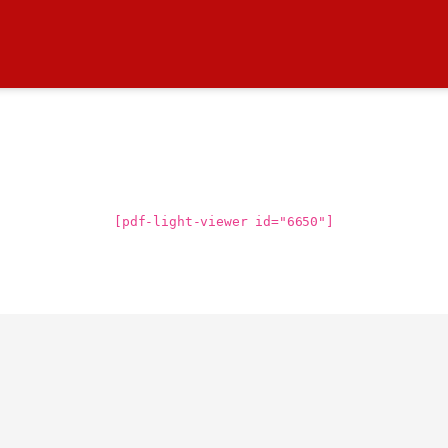
[pdf-light-viewer id="6650"]
ticle